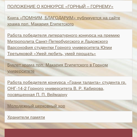
ПОЛОЖЕНИЕ О КОНКУРСЕ «ГОРНЫЙ – ГОРНЕМУ»
Книга «ПОМНИМ, БЛАГОДАРИМ» публикуется на сайте
храма прп. Макария Египетского
Работа победителя литературного конкурса на премию
Митрополита Санкт-Петербургского и Ладожского
Варсонофия студентки Горного университета Юлии
Третьяковой «Умей любить, умей прощать»
Буклет храма прп. Макария Египетского в Горном
университете
Работа победителя конкурса «Грани таланта» студента гр.
ОНГ-14-2 Горного университета В. Р. Кабирова,
посвященная П. П. Веймарну
Молодежный церковный хор
Хранители памяти