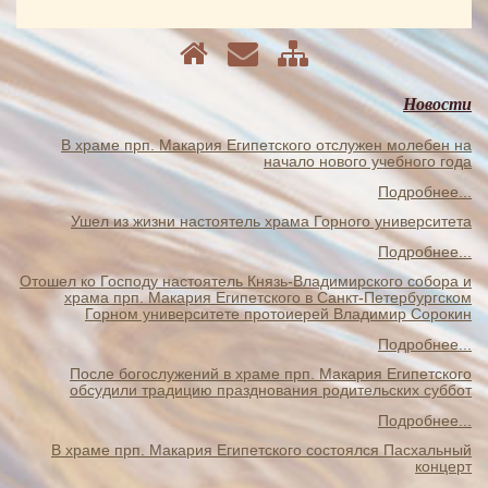
Новости
В храме прп. Макария Египетского отслужен молебен на
начало нового учебного года
Подробнее...
Ушел из жизни настоятель храма Горного университета
Подробнее...
Отошел ко Господу настоятель Князь-Владимирского собора и
храма прп. Макария Египетского в Санкт-Петербургском
Горном университете протоиерей Владимир Сорокин
Подробнее...
После богослужений в храме прп. Макария Египетского
обсудили традицию празднования родительских суббот
Подробнее...
В храме прп. Макария Египетского состоялся Пасхальный
концерт